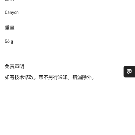
Canyon
重量
56 g
免
免责声明
责
如有技术修改，恕不另行通知。错漏除外。
声
您需要帮助吗？
明
我们的客户支持专家正在等待为您答疑解惑。
开始聊天
关闭