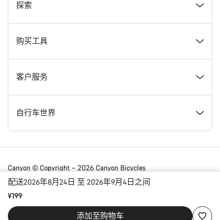
奖项
探索
在 Canyon 工作
新闻和故事
购买工具
Canyon 新闻发布室
提示和建议
找到您梦寐以求的 Canyon 自行车
客户服务
条款和条件
Canyon Home Koblenz
现货自行车
支持中心
自行车世界
法律披露
会员礼遇
找到您的 Canyon 尺寸
服务网点
公路车
Canyon © Copyright – 2026 Canyon Bicycles
GmbH – 保留所有权利
配送2026年8月24日 至 2026年9月4日之间
数据保护声明
Canyon App
自行车对比
送货
砾石车
¥199
China | 简体中文
添加至购物车