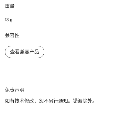
重量
关闭
13 g
兼容性
查看兼容产品
免
免责声明
责
如有技术修改，恕不另行通知。错漏除外。
声
明