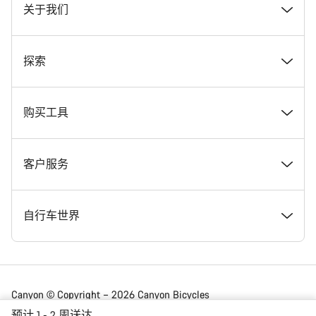
关于我们
奖项
探索
在 Canyon 工作
新闻和故事
购买工具
Canyon 新闻发布室
提示和建议
找到您梦寐以求的 Canyon 自行车
客户服务
条款和条件
Canyon Home Koblenz
现货自行车
支持中心
自行车世界
法律披露
会员礼遇
找到您的 Canyon 尺寸
服务网点
公路车
Canyon © Copyright – 2026 Canyon Bicycles
GmbH – 保留所有权利
预计 1 - 2 周送达