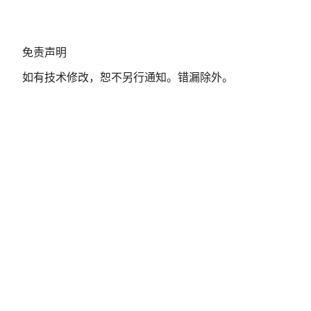
免
免责声明
责
如有技术修改，恕不另行通知。错漏除外。
声
明