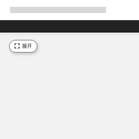
展
商店
为何选择 Canyon
与我们并肩骑行
帮助
开
导
航
展开