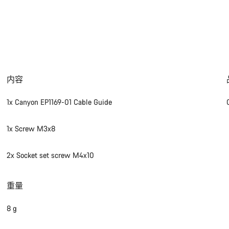
内容
1x Canyon EP1169-01 Cable Guide
1x Screw M3x8
2x Socket set screw M4x10
重量
8 g