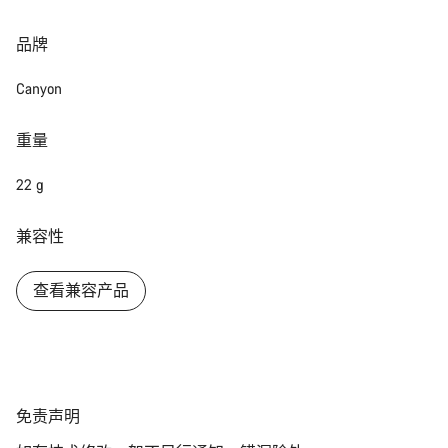
开始聊天
品牌
Canyon
关闭
重量
22 g
兼容性
查看兼容产品
免
免责声明
责