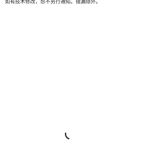
如有技术修改，恕不另行通知。错漏除外。
声
明