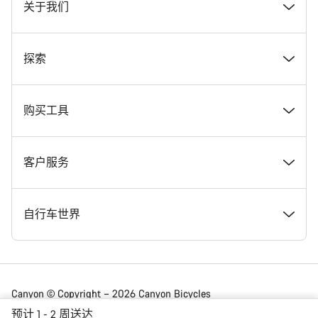
关于我们
奖项
探索
在 Canyon 工作
新闻和故事
购买工具
Canyon 新闻发布室
提示和建议
找到您梦寐以求的 Canyon 自行车
客户服务
条款和条件
Canyon Home Koblenz
现货自行车
支持中心
自行车世界
法律披露
会员礼遇
找到您的 Canyon 尺寸
服务网点
公路车
Canyon © Copyright – 2026 Canyon Bicycles
GmbH – 保留所有权利
预计 1 - 2 周送达
数据保护声明
Canyon App
自行车对比
送货
砾石车