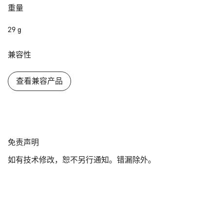
重量
关闭
29 g
兼容性
查看兼容产品
免
免责声明
责
如有技术修改，恕不另行通知。错漏除外。
声
明