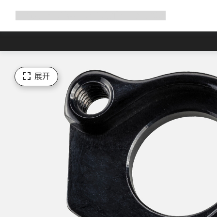
展
商店
为何选择 Canyon
与我们并肩骑行
帮助
开
导
航
展开