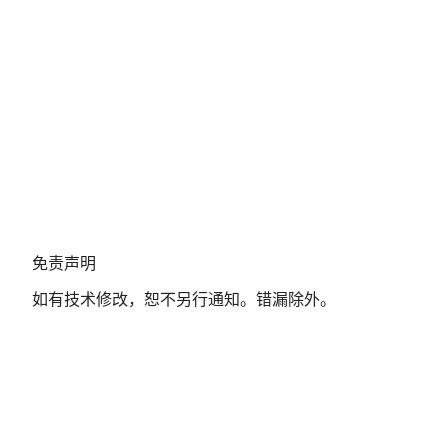
免
免责声明
责
如有技术修改，恕不另行通知。错漏除外。
声
明