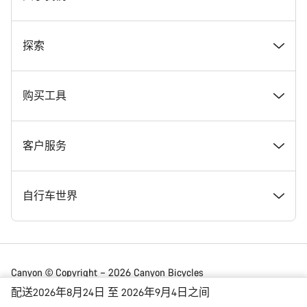
奖项
探索
在 Canyon 工作
新闻和故事
购买工具
Canyon 新闻发布室
提示和建议
找到您梦寐以求的 Canyon 自行车
客户服务
条款和条件
Canyon Home Koblenz
现货自行车
支持中心
自行车世界
法律披露
会员礼遇
找到您的 Canyon 尺寸
服务网点
公路车
Canyon © Copyright – 2026 Canyon Bicycles
GmbH – 保留所有权利
配送2026年8月24日 至 2026年9月4日之间
数据保护声明
Canyon App
自行车对比
送货
砾石车