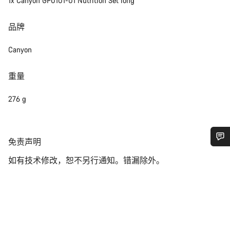
1x Canyon GP0101-01 Nutrition Set long
品牌
Canyon
重量
276 g
免
免责声明
责
您需要帮助吗？
如有技术修改，恕不另行通知。错漏除外。
声
明
我们的客户支持专家正在等待为您答疑解惑。
开始聊天