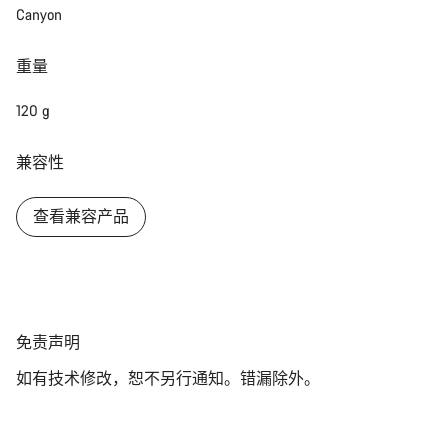
Canyon
重量
120 g
兼容性
查看兼容产品
免
免责声明
责
如有技术修改，恕不另行通知。错漏除外。
声
明