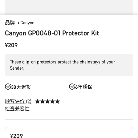
品牌
Canyon
Canyon GP0048-01 Protector Kit
¥209
These clip-on protectors protect the chainstays of your
Sender.
30天退货
6年质保
顾客评价 (2)
检查兼容性
产
¥209
品