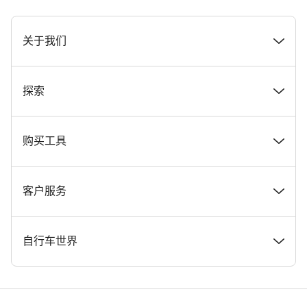
[footer.linksList.title]
关于我们
奖项
探索
在 Canyon 工作
新闻和故事
购买工具
Canyon 新闻发布室
提示和建议
找到您梦寐以求的 Canyon 自行车
客户服务
条款和条件
Canyon Home Koblenz
现货自行车
支持中心
自行车世界
法律披露
会员礼遇
找到您的 Canyon 尺寸
服务网点
公路车