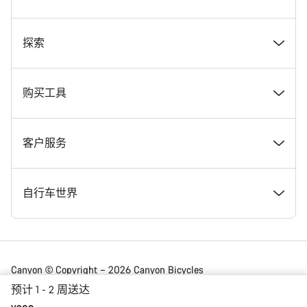
奖项
探索
在 Canyon 工作
新闻和故事
购买工具
Canyon 新闻发布室
提示和建议
找到您梦寐以求的 Canyon 自行车
客户服务
条款和条件
Canyon Home Koblenz
现货自行车
支持中心
自行车世界
法律披露
会员礼遇
找到您的 Canyon 尺寸
服务网点
公路车
Canyon © Copyright – 2026 Canyon Bicycles
GmbH – 保留所有权利
预计 1 - 2 周送达
数据保护声明
Canyon App
自行车对比
送货
砾石车