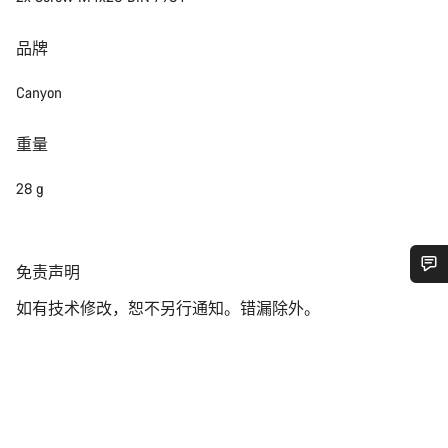
品牌
Canyon
重量
28 g
免
免责声明
责
您需要帮助吗？
如有技术修改，恕不另行通知。错漏除外。
声
明
我们的客户支持专家正在等待为您答疑解惑。
开始聊天