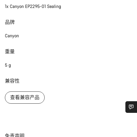
1x Canyon EP2295-01 Sealing
品牌
Canyon
重量
5 g
兼容性
查看兼容产品
您需要帮助吗？
我们的客户支持专家正在等待为您答疑解惑。
免
免责声明