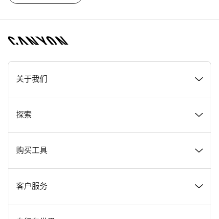
[footer.linksList.title]
关于我们
奖项
探索
在 Canyon 工作
新闻和故事
购买工具
Canyon 新闻发布室
提示和建议
找到您梦寐以求的 Canyon 自行车
客户服务