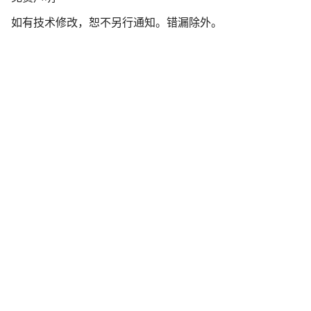
责
如有技术修改，恕不另行通知。错漏除外。
声
明
开始聊天
关闭