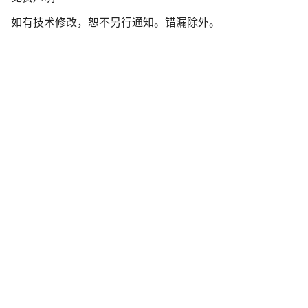
责
如有技术修改，恕不另行通知。错漏除外。
声
明
开始聊天
关闭