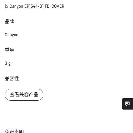
1x Canyon EP1544-01 FD-COVER
品牌
Canyon
重量
3 g
兼容性
查看兼容产品
您需要帮助吗？
我们的客户支持专家正在等待为您答疑解惑。
免
免责声明