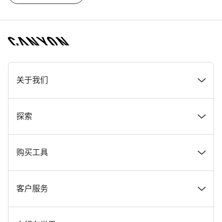
[footer.linksList.title]
关于我们
奖项
探索
在 Canyon 工作
新闻和故事
购买工具
Canyon 新闻发布室
提示和建议
找到您梦寐以求的 Canyon 自行车
客户服务