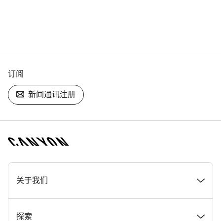
订阅
新闻通讯注册
[footer.linksList.title]
关于我们
奖项
探索