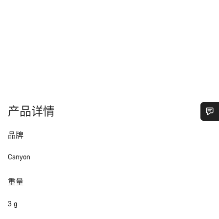
产品详情
您需要帮助吗？
品牌
我们的客户支持专家正在等待为您答疑解惑。
Canyon
重量
开始聊天
3 g
关闭