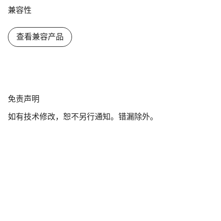
兼容性
查看兼容产品
免
免责声明
责
如有技术修改，恕不另行通知。错漏除外。
声
明