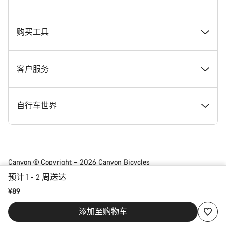
在 Canyon 工作
新闻和故事
购买工具
Canyon 新闻发布室
提示和建议
找到您梦寐以求的 Canyon 自行车
客户服务
条款和条件
Canyon Home Koblenz
现货自行车
支持中心
自行车世界
法律披露
会员礼遇
找到您的 Canyon 尺寸
服务网点
公路车
Canyon © Copyright – 2026 Canyon Bicycles
GmbH – 保留所有权利
预计 1 - 2 周送达
数据保护声明
Canyon App
自行车对比
送货
砾石车
¥89
China | 简体中文
添加至购物车
合规
网站地图
付款与贷款
山地车