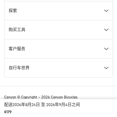
奖项
探索
在 Canyon 工作
新闻和故事
购买工具
Canyon 新闻发布室
提示和建议
找到您梦寐以求的 Canyon 自行车
客户服务
条款和条件
Canyon Home Koblenz
现货自行车
支持中心
自行车世界
法律披露
会员礼遇
找到您的 Canyon 尺寸
服务网点
公路车
Canyon © Copyright – 2026 Canyon Bicycles
GmbH – 保留所有权利
配送2026年8月24日 至 2026年9月4日之间
数据保护声明
Canyon App
自行车对比
送货
砾石车
¥179