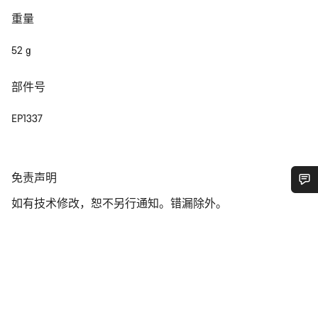
重量
52 g
部件号
EP1337
免
免责声明
责
如有技术修改，恕不另行通知。错漏除外。
您需要帮助吗？
声
明
我们的客户支持专家正在等待为您答疑解惑。
开始聊天