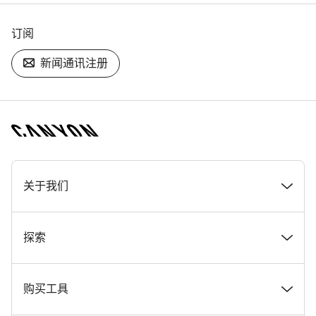
订阅
新闻通讯注册
[footer.linksList.title]
关于我们
奖项
探索
在 Canyon 工作
新闻和故事
购买工具