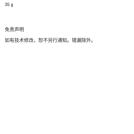
35 g
免
免责声明
责
如有技术修改，恕不另行通知。错漏除外。
声
明