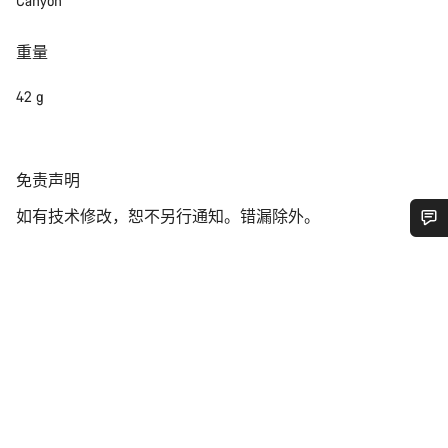
Canyon
重量
42 g
免
免责声明
责
如有技术修改，恕不另行通知。错漏除外。
声
明
您需要帮助吗？
我们的客户支持专家正在等待为您答疑解惑。
开始聊天
关闭