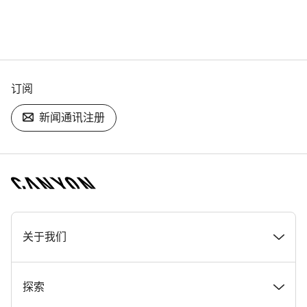
订阅
新闻通讯注册
[footer.linksList.title]
关于我们
奖项
探索