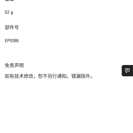
52 g
部件号
EP1088
免
免责声明
责
如有技术修改，恕不另行通知。错漏除外。
声
您需要帮助吗？
明
我们的客户支持专家正在等待为您答疑解惑。
开始聊天
关闭