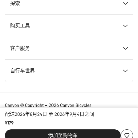
奖项
探索
在 Canyon 工作
新闻和故事
购买工具
Canyon 新闻发布室
提示和建议
找到您梦寐以求的 Canyon 自行车
客户服务
条款和条件
Canyon Home Koblenz
现货自行车
支持中心
自行车世界
法律披露
会员礼遇
找到您的 Canyon 尺寸
服务网点
公路车
Canyon © Copyright – 2026 Canyon Bicycles
GmbH – 保留所有权利
配送2026年8月24日 至 2026年9月4日之间
数据保护声明
Canyon App
自行车对比
送货
砾石车
¥179
China | 简体中文
添加至购物车