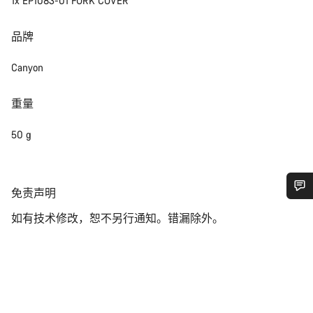
1x EP1083-01 FORK COVER
品牌
Canyon
重量
50 g
免
免责声明
责
您需要帮助吗？
如有技术修改，恕不另行通知。错漏除外。
声
明
我们的客户支持专家正在等待为您答疑解惑。
开始聊天