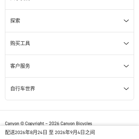
奖项
探索
在 Canyon 工作
新闻和故事
购买工具
Canyon 新闻发布室
提示和建议
找到您梦寐以求的 Canyon 自行车
客户服务
条款和条件
Canyon Home Koblenz
现货自行车
支持中心
自行车世界
法律披露
会员礼遇
找到您的 Canyon 尺寸
服务网点
公路车
Canyon © Copyright – 2026 Canyon Bicycles
GmbH – 保留所有权利
配送2026年8月24日 至 2026年9月4日之间
数据保护声明
Canyon App
自行车对比
送货
砾石车