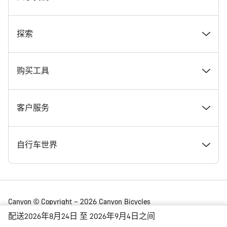
奖项
探索
在 Canyon 工作
新闻和故事
购买工具
Canyon 新闻发布室
提示和建议
找到您梦寐以求的 Canyon 自行车
客户服务
条款和条件
Canyon Home Koblenz
现货自行车
支持中心
自行车世界
法律披露
会员礼遇
找到您的 Canyon 尺寸
服务网点
公路车
Canyon © Copyright – 2026 Canyon Bicycles
GmbH – 保留所有权利
配送2026年8月24日 至 2026年9月4日之间
数据保护声明
Canyon App
自行车对比
送货
砾石车