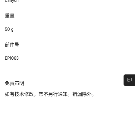
Canyon
重量
50 g
部件号
EP1083
免
免责声明
责
您需要帮助吗？
如有技术修改，恕不另行通知。错漏除外。
声
明
我们的客户支持专家正在等待为您答疑解惑。
开始聊天