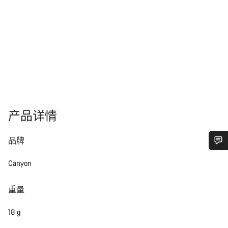
产品详情
品牌
您需要帮助吗？
Canyon
我们的客户支持专家正在等待为您答疑解惑。
重量
18 g
开始聊天