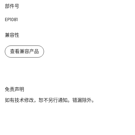
部件号
关闭
EP1081
兼容性
查看兼容产品
免
免责声明
责
如有技术修改，恕不另行通知。错漏除外。
声
明