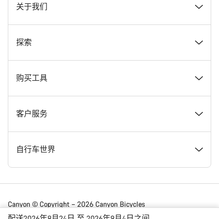
关于我们
奖项
探索
在 Canyon 工作
新闻和故事
购买工具
Canyon 新闻发布室
提示和建议
找到您梦寐以求的 Canyon 自行车
客户服务
条款和条件
Canyon Home Koblenz
现货自行车
支持中心
自行车世界
法律披露
会员礼遇
找到您的 Canyon 尺寸
服务网点
公路车
Canyon © Copyright – 2026 Canyon Bicycles
GmbH – 保留所有权利
配送2026年8月24日 至 2026年9月4日之间