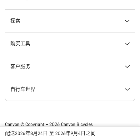
奖项
探索
在 Canyon 工作
新闻和故事
购买工具
Canyon 新闻发布室
提示和建议
找到您梦寐以求的 Canyon 自行车
客户服务
条款和条件
Canyon Home Koblenz
现货自行车
支持中心
自行车世界
法律披露
会员礼遇
找到您的 Canyon 尺寸
服务网点
公路车
Canyon © Copyright – 2026 Canyon Bicycles
GmbH – 保留所有权利
配送2026年8月24日 至 2026年9月4日之间
数据保护声明
Canyon App
自行车对比
送货
砾石车