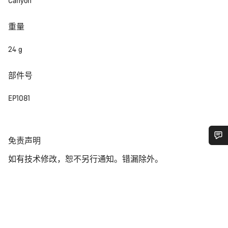
Canyon
重量
24 g
部件号
EP1081
免
免责声明
责
您需要帮助吗？
如有技术修改，恕不另行通知。错漏除外。
声
明
我们的客户支持专家正在等待为您答疑解惑。
开始聊天