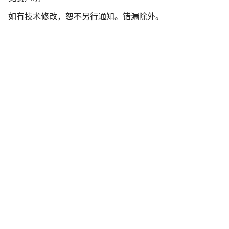
责
如有技术修改，恕不另行通知。错漏除外。
声
明
开始聊天
关闭