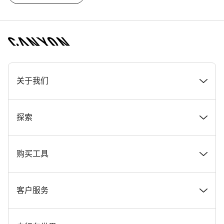
[footer.linksList.title]
关于我们
奖项
探索
在 Canyon 工作
新闻和故事
购买工具
Canyon 新闻发布室
提示和建议
找到您梦寐以求的 Canyon 自行车
客户服务