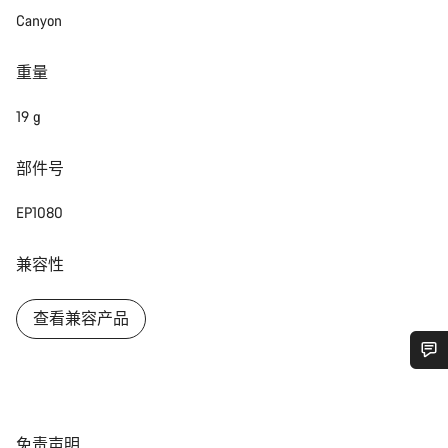
Canyon
重量
19 g
部件号
EP1080
兼容性
查看兼容产品
您需要帮助吗？
我们的客户支持专家正在等待为您答疑解惑。
免
免责声明