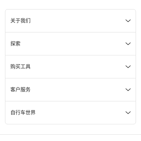
[footer.linksList.title]
关于我们
奖项
探索
在 Canyon 工作
新闻和故事
购买工具
Canyon 新闻发布室
提示和建议
找到您梦寐以求的 Canyon 自行车
客户服务
条款和条件
Canyon Home Koblenz
现货自行车
支持中心
自行车世界
法律披露
会员礼遇
找到您的 Canyon 尺寸
服务网点
公路车