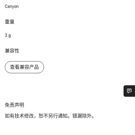
Canyon
重量
3 g
兼容性
查看兼容产品
您需要帮助吗？
免
免责声明
责
如有技术修改，恕不另行通知。错漏除外。
声
我们的客户支持专家正在等待为您答疑解惑。
明