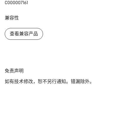
关闭
C000007161
兼容性
查看兼容产品
免
免责声明
责
如有技术修改，恕不另行通知。错漏除外。
声
明