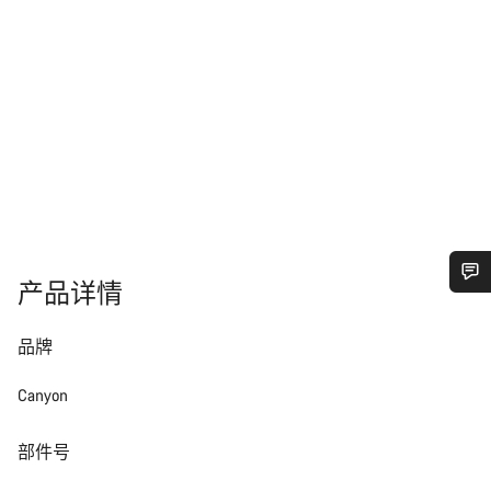
产品详情
您需要帮助吗？
品牌
我们的客户支持专家正在等待为您答疑解惑。
Canyon
开始聊天
部件号