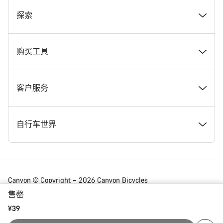
奖项
探索
在 Canyon 工作
新闻和故事
购买工具
Canyon 新闻发布室
提示和建议
找到您梦寐以求的 Canyon 自行车
客户服务
条款和条件
Canyon Home Koblenz
现货自行车
支持中心
自行车世界
法律披露
会员礼遇
找到您的 Canyon 尺寸
服务网点
公路车
Canyon © Copyright – 2026 Canyon Bicycles
GmbH – 保留所有权利
售罄
数据保护声明
Canyon App
自行车对比
送货
砾石车
¥39
China | 简体中文