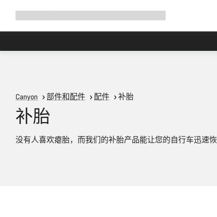
展
商店
为何选择 Canyon
与我们并肩骑行
帮助
开
导
航
Canyon
部件和配件
配件
补胎
补胎
没有人喜欢瘪胎，而我们的补胎产品能让您的自行车迅速恢
添加至购物车