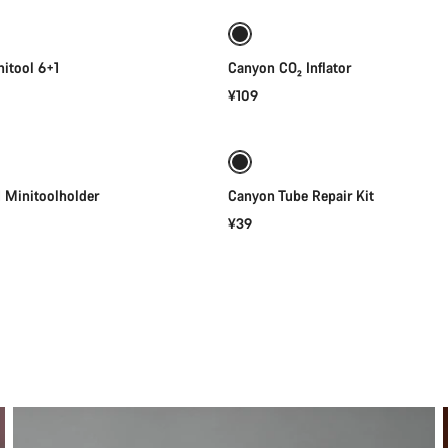
itool 6+1
Canyon CO₂ Inflator
¥109
添加至购物车
添加至购物车
 Minitoolholder
Canyon Tube Repair Kit
¥39