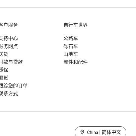
客户服务
自行车世界
支持中心
公路车
服务网点
砾石车
送货
山地车
付款与贷款
部件和配件
质保
退货
跟踪您的订单
联系方式
China | 简体中文