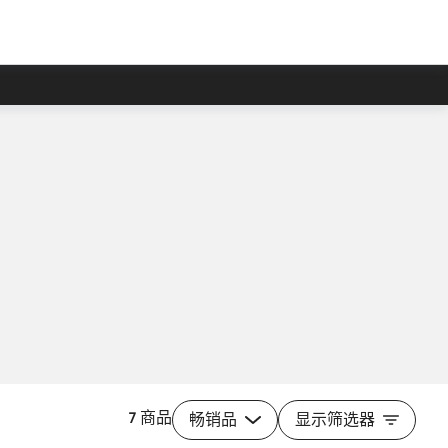
7 商品
畅销品
显示筛选器
添加至购物车