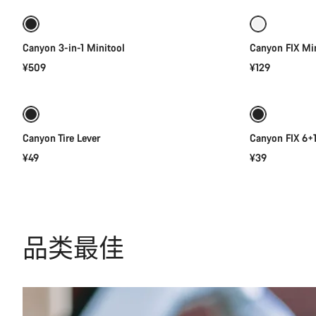
Canyon 3-in-1 Minitool
Canyon FIX Min
¥509
¥129
添加至购物车
Canyon Tire Lever
Canyon FIX 6+1
¥49
¥39
品类最佳