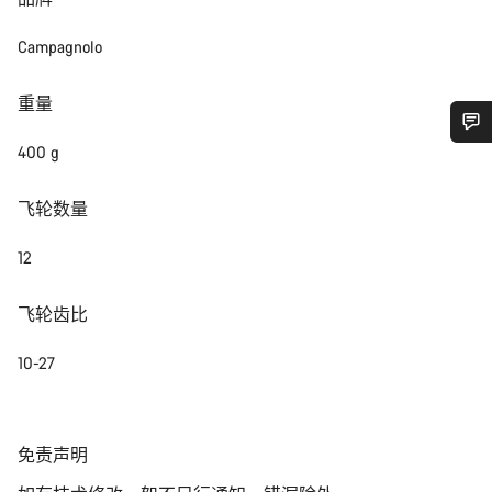
Campagnolo
重量
400 g
您需要帮助吗？
飞轮数量
我们的客户支持专家正在等待为您答疑解惑。
12
开始聊天
飞轮齿比
关闭
10-27
免
免责声明
责