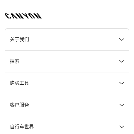
[footer.linksList.title]
关于我们
奖项
探索
在 Canyon 工作
新闻和故事
购买工具
Canyon 新闻发布室
提示和建议
找到您梦寐以求的 Canyon 自行车
客户服务
条款和条件
Canyon Home Koblenz
现货自行车
支持中心
自行车世界