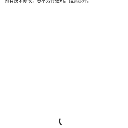
如有技术修改，恕不另行通知。错漏除外。
声
明