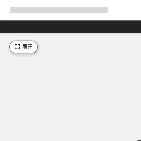
展
商店
为何选择 Canyon
与我们并肩骑行
帮助
开
导
航
展开