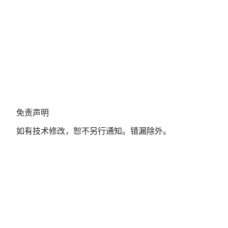
免
免责声明
责
如有技术修改，恕不另行通知。错漏除外。
声
明