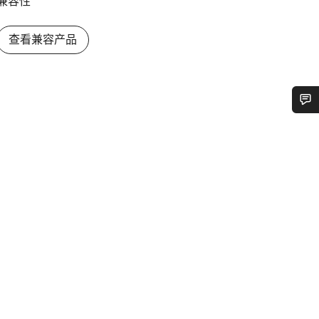
兼容性
查看兼容产品
您需要帮助吗？
我们的客户支持专家正在等待为您答疑解惑。
开始聊天
关闭