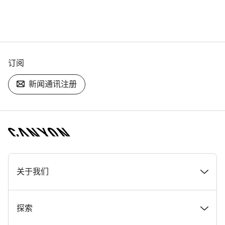
订阅
新闻通讯注册
[footer.linksList.title]
关于我们
奖项
探索