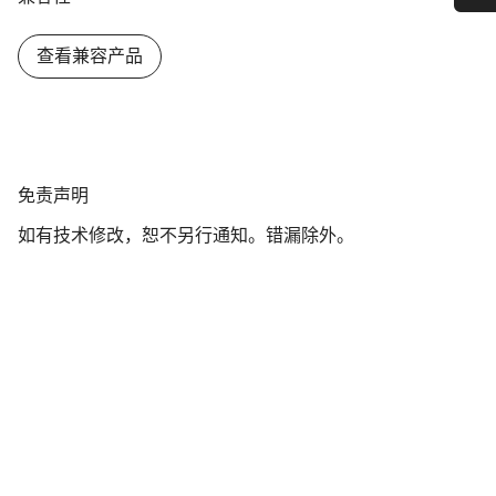
您需要帮助吗？
查看兼容产品
我们的客户支持专家正在等待为您答疑解惑。
开始聊天
免
免责声明
关闭
责
如有技术修改，恕不另行通知。错漏除外。
声
明