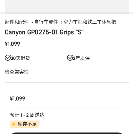
部件和配件
自行车部件
空力车把和铁三车休息把
Canyon GP0275-01 Grips "S"
¥1,099
30天退货
2年质保
检查兼容性
产
¥1,099
品
配
置
预计 1 - 2 周送达
库存不足