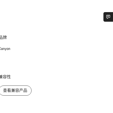
您需要帮助吗？
品牌
我们的客户支持专家正在等待为您答疑解惑。
Canyon
开始聊天
关闭
兼容性
查看兼容产品