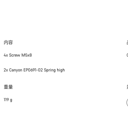
内容
4x Screw M5x8
2x Canyon EP0691-02 Spring high
重量
119 g