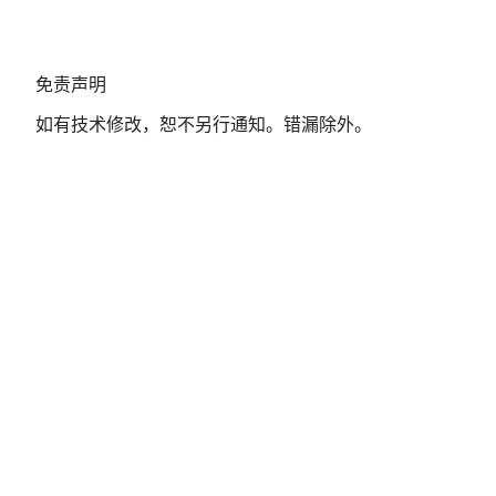
免
免责声明
责
如有技术修改，恕不另行通知。错漏除外。
声
明