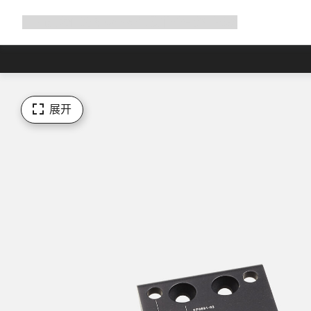
展
商店
为何选择 Canyon
与我们并肩骑行
帮助
开
导
航
展开