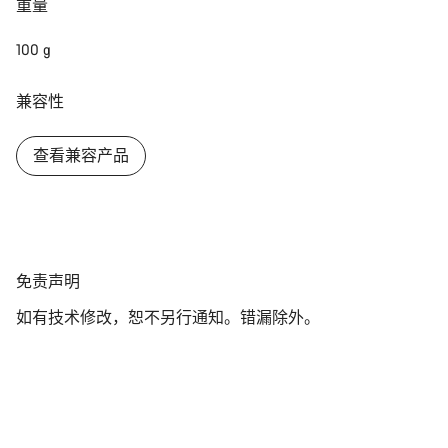
重量
100 g
兼容性
查看兼容产品
免
免责声明
责
如有技术修改，恕不另行通知。错漏除外。
声
明