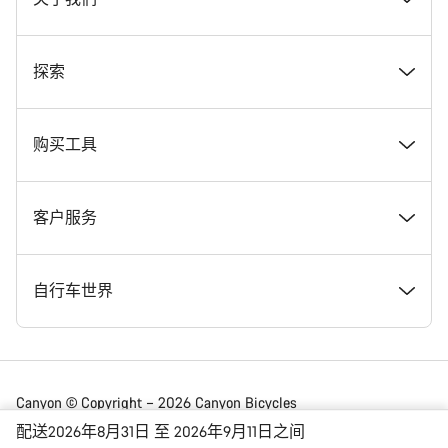
奖项
探索
在 Canyon 工作
新闻和故事
购买工具
Canyon 新闻发布室
提示和建议
找到您梦寐以求的 Canyon 自行车
客户服务
条款和条件
Canyon Home Koblenz
现货自行车
支持中心
自行车世界
法律披露
会员礼遇
找到您的 Canyon 尺寸
服务网点
公路车
Canyon © Copyright – 2026 Canyon Bicycles
GmbH – 保留所有权利
配送2026年8月31日 至 2026年9月11日之间
数据保护声明
Canyon App
自行车对比
送货
砾石车