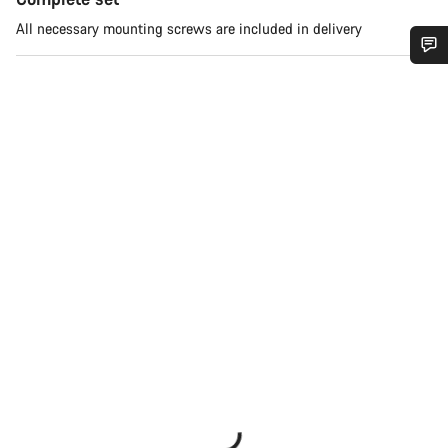
All necessary mounting screws are included in delivery
您需要帮助吗？
我们的客户支持专家正在等待为您答疑解惑。
开始聊天
关闭