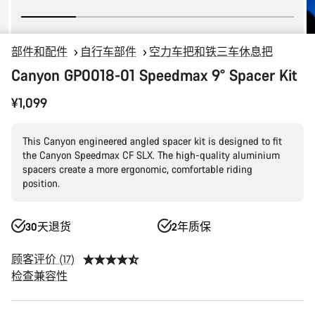
部件和配件
自行车部件
空力车把和铁三车休息把
Canyon GP0018-01 Speedmax 9° Spacer Kit
¥1,099
This Canyon engineered angled spacer kit is designed to fit
the Canyon Speedmax CF SLX. The high-quality aluminium
spacers create a more ergonomic, comfortable riding
position.
30天退货
2年质保
顾客评价 (17)
检查兼容性