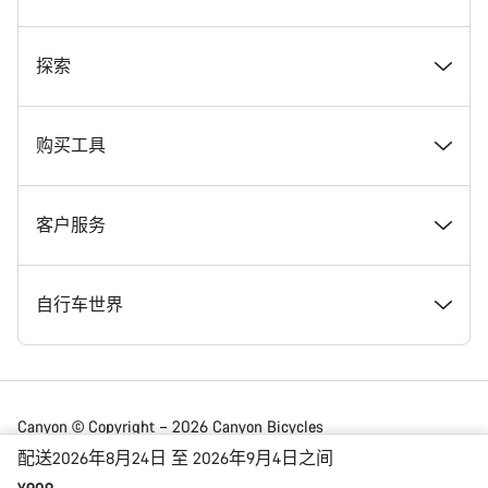
奖项
探索
在 Canyon 工作
新闻和故事
购买工具
Canyon 新闻发布室
提示和建议
找到您梦寐以求的 Canyon 自行车
客户服务
条款和条件
Canyon Home Koblenz
现货自行车
支持中心
自行车世界
法律披露
会员礼遇
找到您的 Canyon 尺寸
服务网点
公路车
Canyon © Copyright – 2026 Canyon Bicycles
GmbH – 保留所有权利
配送2026年8月24日 至 2026年9月4日之间
数据保护声明
Canyon App
自行车对比
送货
砾石车