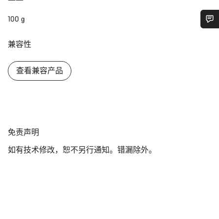
100 g
您需要帮助吗？
兼容性
我们的客户支持专家正在等待为您答疑解惑。
查看兼容产品
开始聊天
关闭
免
免责声明
责
如有技术修改，恕不另行通知。错漏除外。
声
明