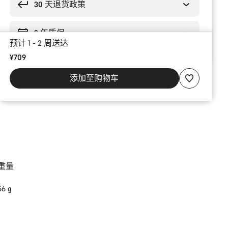
理
30 天退货政策
由
2 年质保
预计 1 - 2 周送达
¥709
添加至购物车
重量
56 g