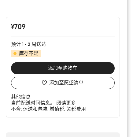
产
品
配
置
¥709
预计 1 - 2 周送达
库存不足
添加至购物车
添加至愿望清单
其他信息
当前配送时间信息。
阅读更多
不含:
运送和包装
增值税
关税费用
购
买