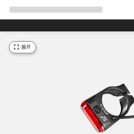
展
商店
为何选择 Canyon
与我们并肩骑行
帮助
开
导
航
展开