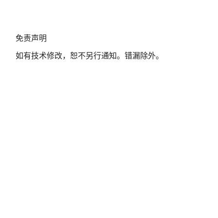
免
免责声明
责
如有技术修改，恕不另行通知。错漏除外。
声
明