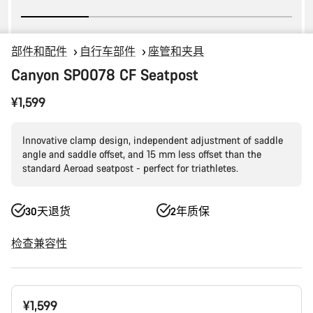
部件和配件
自行车部件
座管和夹具
Canyon SP0078 CF Seatpost
¥1,599
Innovative clamp design, independent adjustment of saddle
angle and saddle offset, and 15 mm less offset than the
standard Aeroad seatpost - perfect for triathletes.
30天退货
2年质保
检查兼容性
产
¥1,599
品