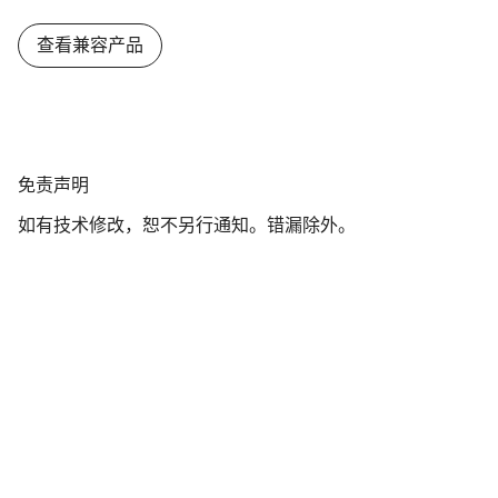
查看兼容产品
免
免责声明
责
如有技术修改，恕不另行通知。错漏除外。
声
明