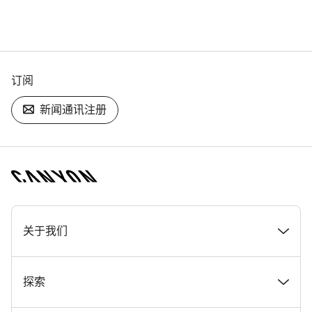
订阅
新闻通讯注册
[footer.linksList.title]
关于我们
奖项
探索