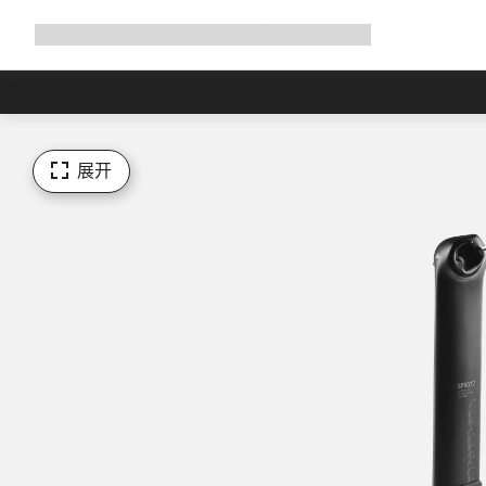
展
商店
为何选择 Canyon
与我们并肩骑行
帮助
开
导
航
展开