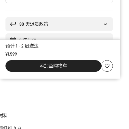
购
买
理
30 天退货政策
由
2 年质保
预计 1 - 2 周送达
¥1,599
添加至购物车
材料
碳纤维 (CF)