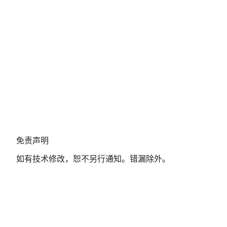
免
免责声明
责
如有技术修改，恕不另行通知。错漏除外。
声
明