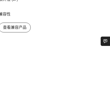
兼容性
查看兼容产品
您需要帮助吗？
我们的客户支持专家正在等待为您答疑解惑。
开始聊天
关闭