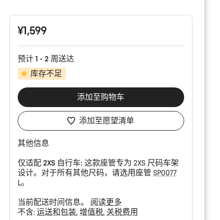
品
配
置
¥1,599
预计 1 - 2 周送达
库存不足
添加至购物车
添加至愿望清单
其他信息
仅适配 2XS 自行车:
这款座管专为 2XS 尺码车架
设计。对于所有其他尺码，请选用座管
SP0077
L
。
当前配送时间信息。
阅读更多
不含:
运送和包装
增值税
关税费用