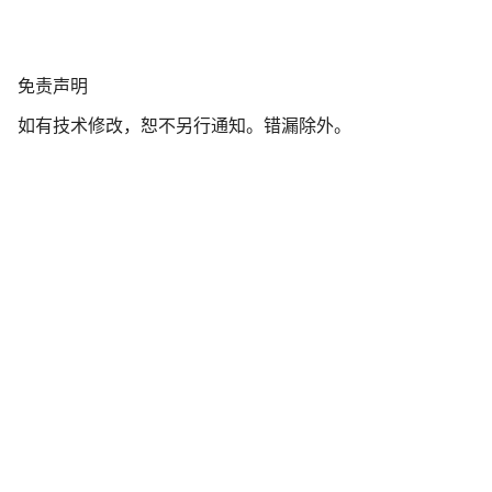
我们的客户支持专家正在等待为您答疑解惑。
免
免责声明
开始聊天
责
如有技术修改，恕不另行通知。错漏除外。
声
明
关闭