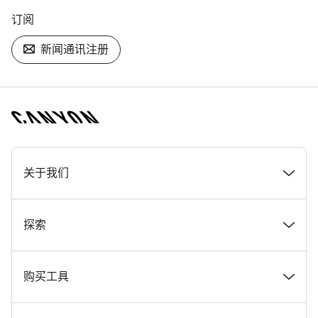
订阅
新闻通讯注册
[footer.linksList.title]
关于我们
奖项
探索
在 Canyon 工作
新闻和故事
购买工具