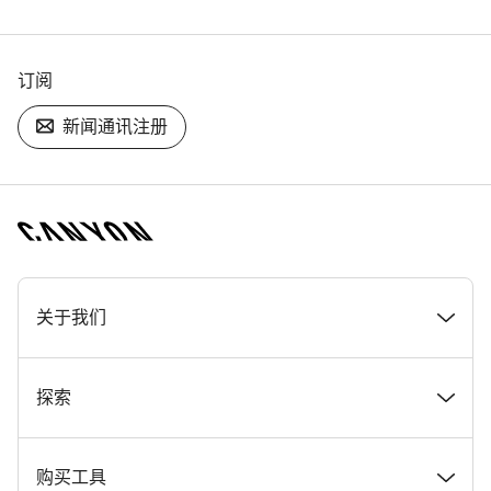
订阅
新闻通讯注册
[footer.linksList.title]
关于我们
奖项
探索
在 Canyon 工作
新闻和故事
购买工具