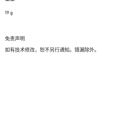
19 g
免
免责声明
责
如有技术修改，恕不另行通知。错漏除外。
声
明