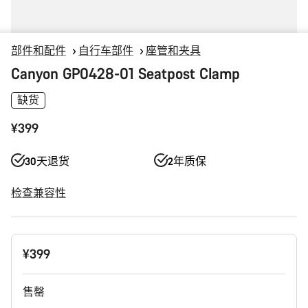
部件和配件
自行车部件
座管和夹具
Canyon GP0428-01 Seatpost Clamp
缺货
¥399
30天退货
2年质保
检查兼容性
产
¥399
品
配
置
售罄