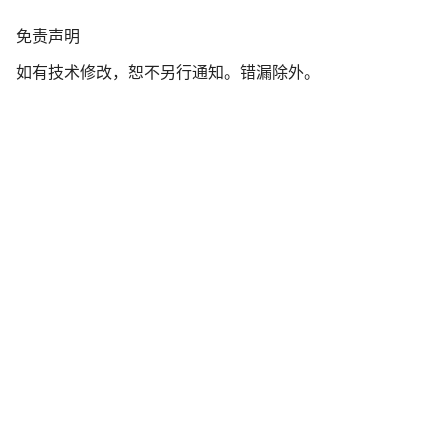
我们的客户支持专家正在等待为您答疑解惑。
免
免责声明
责
如有技术修改，恕不另行通知。错漏除外。
声
开始聊天
明
关闭