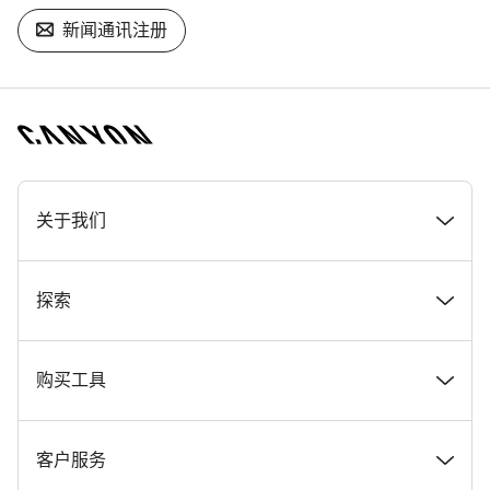
新闻通讯注册
[footer.linksList.title]
关于我们
奖项
探索
在 Canyon 工作
新闻和故事
购买工具
Canyon 新闻发布室
提示和建议
找到您梦寐以求的 Canyon 自行车
客户服务