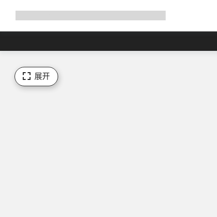
展
商店
为何选择 Canyon
与我们并肩骑行
帮助
开
导
航
展开