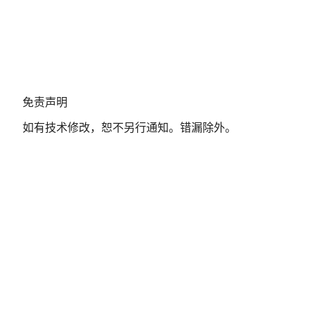
免
免责声明
责
如有技术修改，恕不另行通知。错漏除外。
声
明