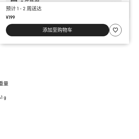
2 年质保
预计 1 - 2 周送达
¥199
添加至购物车
重量
41 g