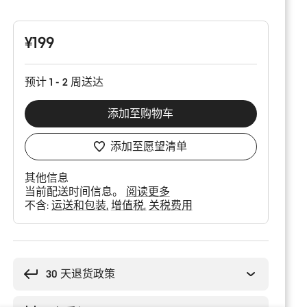
品
配
置
¥199
预计 1 - 2 周送达
添加至购物车
添加至愿望清单
其他信息
当前配送时间信息。
阅读更多
不含:
运送和包装
增值税
关税费用
购
买
理
30 天退货政策
由