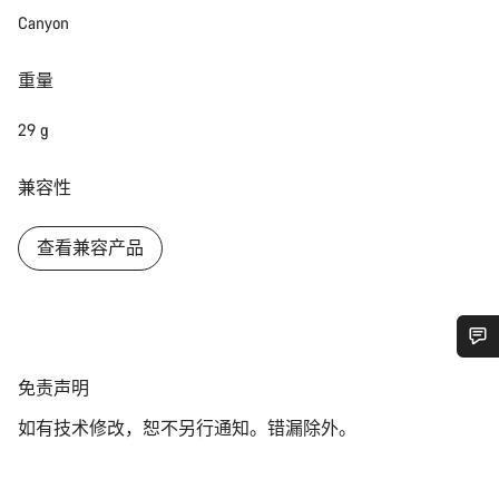
Canyon
重量
29 g
兼容性
查看兼容产品
您需要帮助吗？
免
免责声明
责
如有技术修改，恕不另行通知。错漏除外。
声
我们的客户支持专家正在等待为您答疑解惑。
明