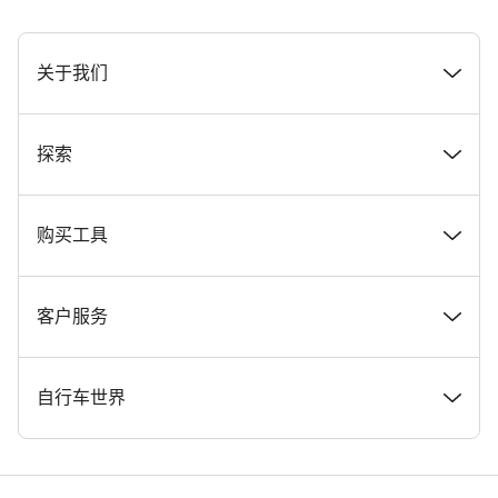
[footer.linksList.title]
关于我们
奖项
探索
在 Canyon 工作
新闻和故事
购买工具
Canyon 新闻发布室
提示和建议
找到您梦寐以求的 Canyon 自行车
客户服务
条款和条件
Canyon Home Koblenz
现货自行车
支持中心
自行车世界
法律披露
会员礼遇
找到您的 Canyon 尺寸
服务网点
公路车