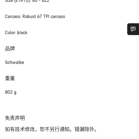
Size (ETRTO): 60 - 622
Carcass: Robust 67 TPI carcass
Color: black
您需要帮助吗？
品牌
我们的客户支持专家正在等待为您答疑解惑。
Schwalbe
开始聊天
重量
关闭
802 g
免
免责声明
责
如有技术修改，恕不另行通知。错漏除外。
声
明