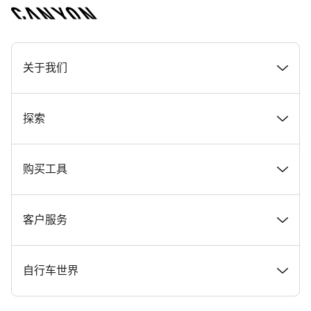
[footer.linksList.title]
关于我们
奖项
探索
在 Canyon 工作
新闻和故事
购买工具
Canyon 新闻发布室
提示和建议
找到您梦寐以求的 Canyon 自行车
客户服务
条款和条件
Canyon Home Koblenz
现货自行车
支持中心
自行车世界