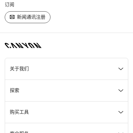
订阅
新闻通讯注册
[footer.linksList.title]
关于我们
奖项
探索
在 Canyon 工作
新闻和故事
购买工具