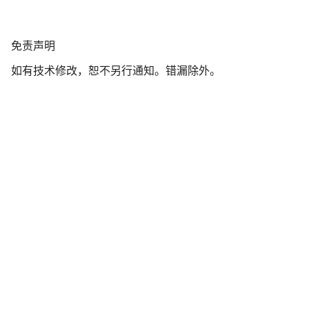
我们的客户支持专家正在等待为您答疑解惑。
免
免责声明
责
开始聊天
如有技术修改，恕不另行通知。错漏除外。
声
明
关闭