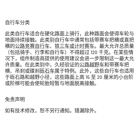
自行车分类
此类自行车适合在硬化路面上骑行，此种路面会使得车轮与
地面持续接触。此类别自行车中通常包括带赛车把横或直把
横的
公路竞赛自行车
、
铁三车或计时赛车
。最大允许总质量
（包括骑手、行李和自行车）不得超过 120 千克。在某些情
况下，组件制造商提供的使用建议会进一步限制这一最大允
许质量。在此类别中，久经验证的
公路越野车
和带赛车把
横、吊刹或碟刹
砾石车
属于特例。此外，这些自行车也适用
于砾石路和越野小径，这些路面上高 15 至 20 厘米的小台阶
或阶梯可能会使轮胎短暂与地面脱离接触。
免责声明
如有技术修改，恕不另行通知。错漏除外。