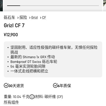
砾石车
探险
Grizl
CF
Grizl CF 7
¥12,900
坚固耐用、适应性极强的碳纤维车架，无惧任何探险
挑战
最新的 Shimano 1x GRX 传动
Bombproof DT Swiss 砾石车轮
54 毫米实测轮胎间隙
一体式走线把横和把立
30天退货
6年质保
重量: 10.04 千克
材料: 碳纤维 (CF)
所有组件