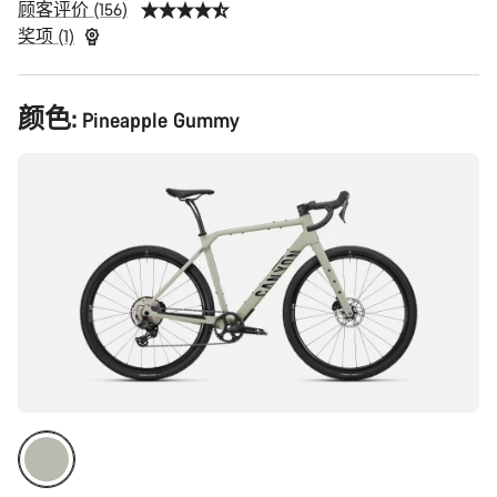
顾客评价 (156)
奖项 (1)
产
颜色:
Pineapple Gummy
品
配
置