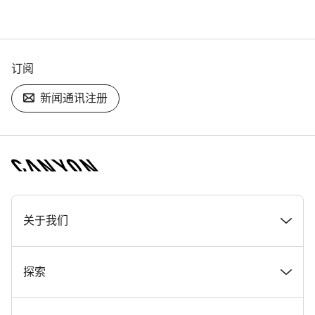
订阅
新闻通讯注册
[footer.linksList.title]
关于我们
奖项
探索