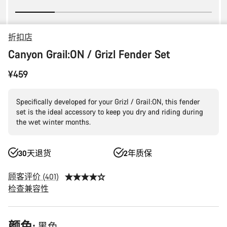
折扣店
Canyon Grail:ON / Grizl Fender Set
¥459
Specifically developed for your Grizl / Grail:ON, this fender
set is the ideal accessory to keep you dry and riding during
the wet winter months.
30天退货
2年质保
顾客评价 (401)
检查兼容性
产
颜色: