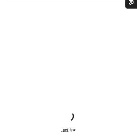
您需要帮助吗？
我们的客户支持专家正在等待为您答疑解惑。
开始聊天
关闭
加载内容