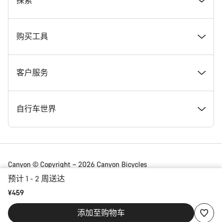
奖项
探索
在 Canyon 工作
新闻和故事
购买工具
Canyon 新闻发布室
提示和建议
找到您梦寐以求的 Canyon 自行车
客户服务
条款和条件
Canyon Home Koblenz
现货自行车
支持中心
自行车世界
法律披露
会员礼遇
找到您的 Canyon 尺寸
服务网点
公路车
Canyon © Copyright – 2026 Canyon Bicycles
GmbH – 保留所有权利
预计 1 - 2 周送达
数据保护声明
Canyon App
自行车对比
送货
砾石车
¥459
China | 简体中文
添加至购物车
合规
网站地图
付款与贷款
山地车