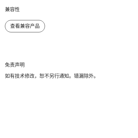
兼容性
查看兼容产品
免
免责声明
责
如有技术修改，恕不另行通知。错漏除外。
声
明