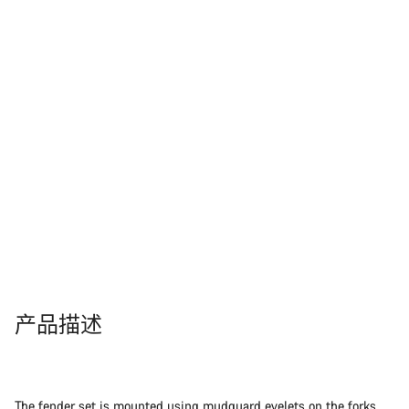
产品描述
The fender set is mounted using mudguard eyelets on the forks