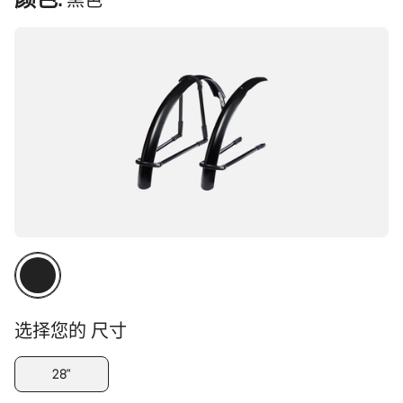
黑色
品
配
置
选择您的 尺寸
28"