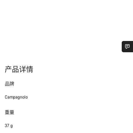
您需要帮助吗？
产品详情
我们的客户支持专家正在等待为您答疑解惑。
品牌
开始聊天
Campagnolo
关闭
重量
37 g