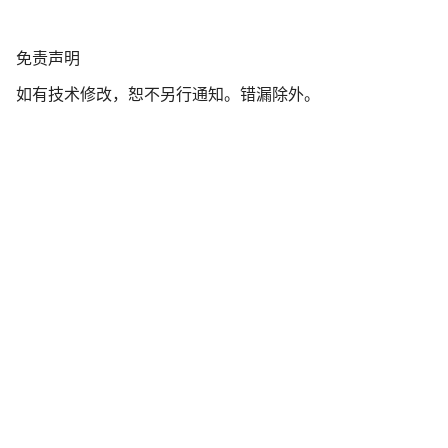
免
免责声明
责
如有技术修改，恕不另行通知。错漏除外。
声
明