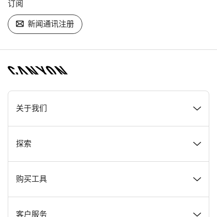
订阅
新闻通讯注册
[footer.linksList.title]
关于我们
奖项
探索
在 Canyon 工作
新闻和故事
购买工具
Canyon 新闻发布室
提示和建议
找到您梦寐以求的 Canyon 自行车
客户服务