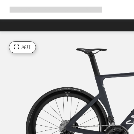
展
商店
为何选择 Canyon
与我们并肩骑行
帮助
开
导
航
展开