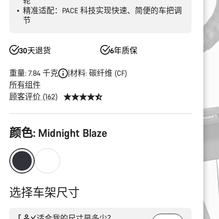
轮
精准适配：PACE 科技实现快速、简便的车把调
节
30天退货
6年质保
重量: 7.84 千克
材料: 碳纤维 (CF)
所有组件
顾客评价 (162)
产
颜色:
Midnight Blaze
品
配
置
选择车架尺寸
适合我的尺寸是多少？