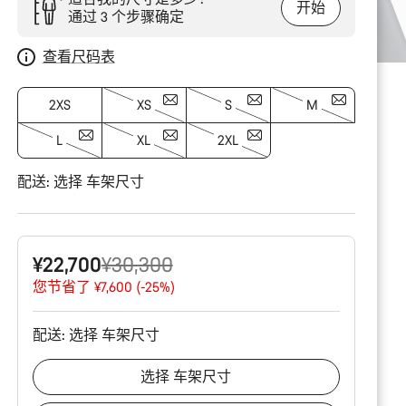
开始
通过 3 个步骤确定
查看尺码表
2XS
XS
S
M
L
XL
2XL
配送:
选择
车架尺寸
原
¥22,700
¥30,300
价
您节省了 ¥7,600 (-25%)
配送:
选择
车架尺寸
选择
车架尺寸