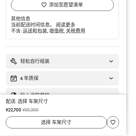
添加至愿望清单
其他信息
当前配送时间信息。
阅读更多
不含:
运送和包装
增值税
关税费用
购
买
理
轻松自行组装
由
6 年质保
贴心运输保护
配送:
选择
车架尺寸
原价
¥22,700
¥30,300
选择
车架尺寸