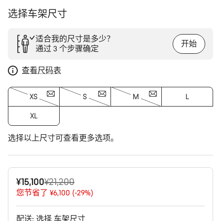
选择车架尺寸
适合我的尺寸是多少？
开始
通过 3 个步骤确定
查看尺码表
XS
S
M
L
XL
选择以上尺寸可查看更多选项。
原
¥15,100
¥21,200
价
您节省了 ¥6,100 (-29%)
配送:
选择
车架尺寸