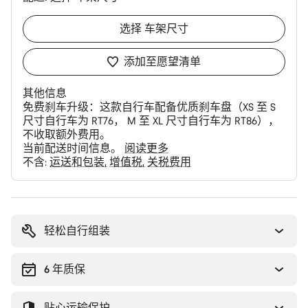
选择
车架尺寸
添加至愿望清单
其他信息
免费刹车升级：
这款自行车配备优质刹车盘（XS 至 S
尺寸自行车为 RT76， M 至 XL 尺寸自行车为 RT86），
不收取额外费用。
当前配送时间信息。
阅读更多
不含:
运送和包装
增值税
关税费用
购
买
理
轻松自行组装
由
6 年质保
贴心运输保护