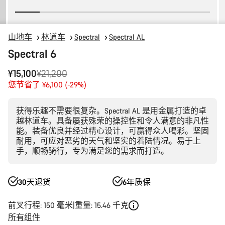
山地车
林道车
Spectral
Spectral AL
Spectral 6
原
¥15,100
¥21,200
价
您节省了 ¥6,100 (-29%)
获得乐趣不需要很复杂。Spectral AL 是用金属打造的卓
越林道车。具备屡获殊荣的操控性和令人满意的非凡性
能。装备优良并经过精心设计，可赢得众人喝彩。坚固
耐用，可应对恶劣的天气和坚实的着陆情况。易于上
手，顺畅骑行，专为满足您的需求而打造。
30天退货
6年质保
前叉行程: 150 毫米
重量: 15.46 千克
所有组件