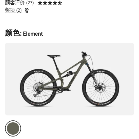
顾客评价 (27)
奖项 (2)
产
颜色:
Element
品
配
置