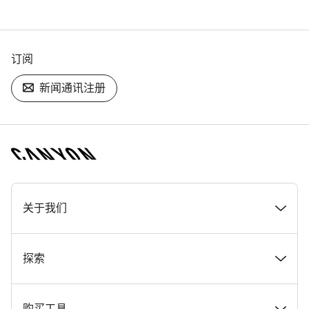
订阅
新闻通讯注册
[footer.linksList.title]
关于我们
奖项
探索
在 Canyon 工作
新闻和故事
购买工具