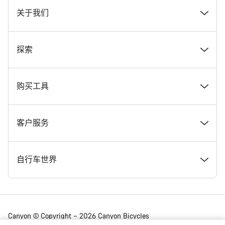
关于我们
奖项
探索
在 Canyon 工作
新闻和故事
购买工具
Canyon 新闻发布室
提示和建议
找到您梦寐以求的 Canyon 自行车
客户服务
条款和条件
Canyon Home Koblenz
现货自行车
支持中心
自行车世界
法律披露
会员礼遇
找到您的 Canyon 尺寸
服务网点
公路车
Canyon © Copyright – 2026 Canyon Bicycles