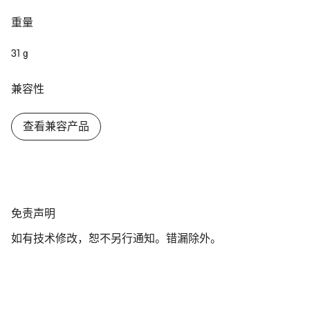
重量
关闭
31 g
兼容性
查看兼容产品
免
免责声明
责
如有技术修改，恕不另行通知。错漏除外。
声
明