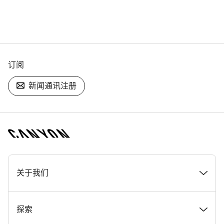
订阅
新闻通讯注册
[footer.linksList.title]
关于我们
奖项
探索