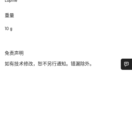
Lupine
重量
10 g
免
免责声明
责
如有技术修改，恕不另行通知。错漏除外。
声
明
您需要帮助吗？
我们的客户支持专家正在等待为您答疑解惑。
开始聊天
关闭