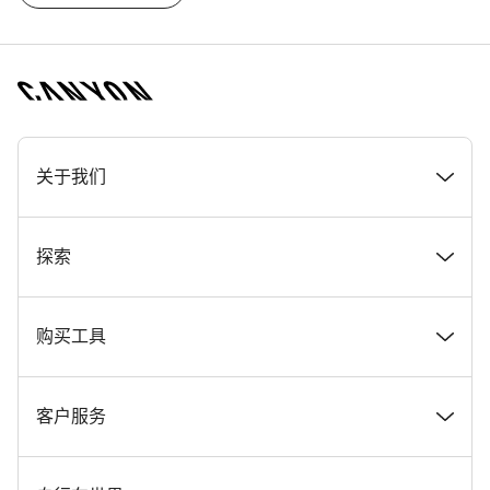
[footer.linksList.title]
关于我们
奖项
探索
在 Canyon 工作
新闻和故事
购买工具
Canyon 新闻发布室
提示和建议
找到您梦寐以求的 Canyon 自行车
客户服务