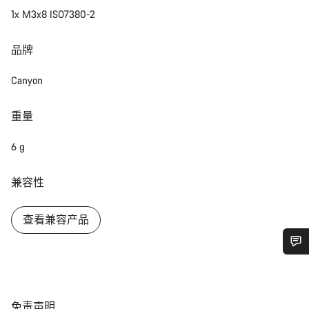
1x M3x8 ISO7380-2
品牌
Canyon
重量
6 g
兼容性
查看兼容产品
您需要帮助吗？
我们的客户支持专家正在等待为您答疑解惑。
免
免责声明