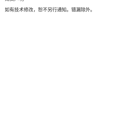
责
如有技术修改，恕不另行通知。错漏除外。
声
明
开始聊天
关闭