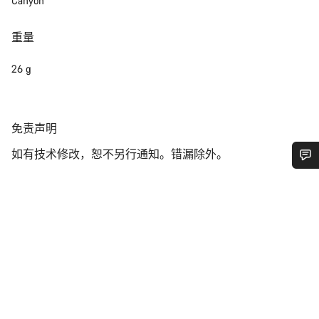
Canyon
重量
26 g
免
免责声明
责
如有技术修改，恕不另行通知。错漏除外。
声
明
您需要帮助吗？
我们的客户支持专家正在等待为您答疑解惑。
开始聊天
关闭