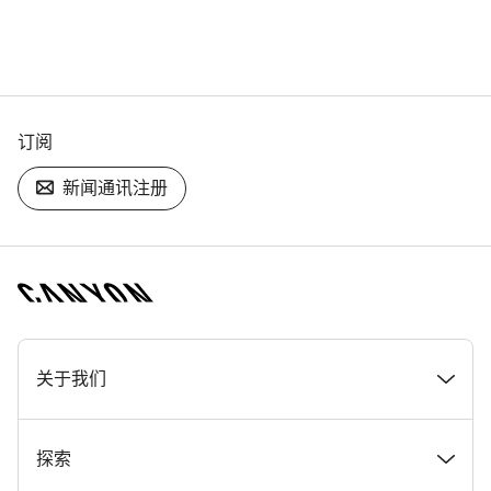
订阅
新闻通讯注册
[footer.linksList.title]
关于我们
奖项
探索