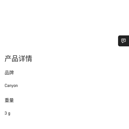
您需要帮助吗？
产品详情
我们的客户支持专家正在等待为您答疑解惑。
品牌
开始聊天
Canyon
关闭
重量
3 g