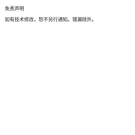
免
免责声明
责
如有技术修改，恕不另行通知。错漏除外。
声
明