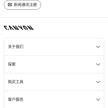
新闻通讯注册
[footer.linksList.title]
关于我们
奖项
探索
在 Canyon 工作
新闻和故事
购买工具
Canyon 新闻发布室
提示和建议
找到您梦寐以求的 Canyon 自行车
客户服务